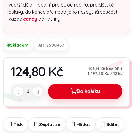
vydrží déle – ideální pro celou rodinu, pro dětské
oslavy, do kanceláře nebo jako nezbytná součást
každé
candy
bar vitríny.
Skladem
ART2500487
124,80 Kč
103,14 Kč bez DPH
Měrná cena:
1 497,60 Kč / 12 ks
Do košíku
Tisk
Zeptat se
Hlídat
Sdílet