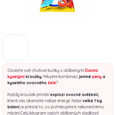
Osvěžte své chuťové buňky s oblíbenými
Damla
kyselými
kroužky
. Milujete kombinaci
jemné
pěny
a
kyselého ovocného
želé
?
Každý kroužek přináší
explozi ovocné svěžesti,
která vás okamžitě nabije energií. Naše
velké 1 kg
balení
je přesně to, co potřebujete k nekonečnému
mlsání.Celý kilogram vašich oblíbených sladkostí