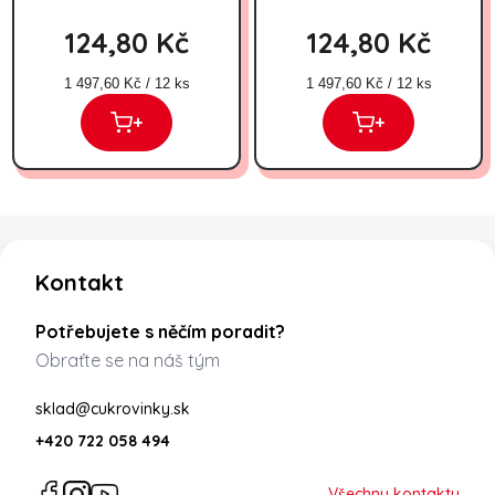
124,80 Kč
124,80 Kč
Měrná cena:
Měrná cena:
1 497,60 Kč / 12 ks
1 497,60 Kč / 12 ks
+
+
Zápatí
Kontakt
Potřebujete s něčím poradit?
Obraťte se na náš tým
sklad@cukrovinky.sk
+420 722 058 494
Všechny kontakty