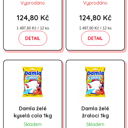
Vyprodáno
Vyprodáno
124,80 Kč
124,80 Kč
Měrná cena:
Měrná cena:
1 497,60 Kč / 12 ks
1 497,60 Kč / 12 ks
DETAIL
DETAIL
Damla želé
Damla želé
kyselá cola 1kg
žraloci 1kg
Skladem
Skladem