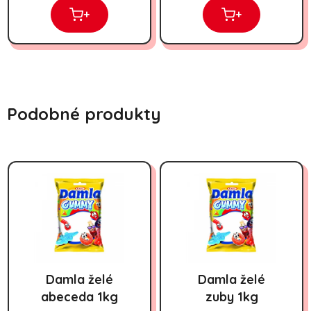
+
+
Podobné produkty
Damla želé
Damla želé
abeceda 1kg
zuby 1kg