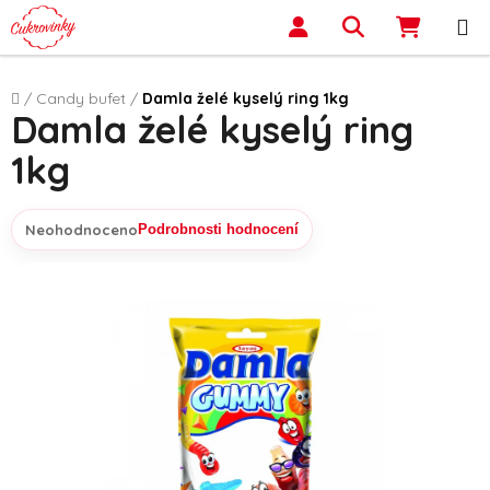
Přejít na obsah
Hledat
NÁKUP
Domů
/
Candy bufet
/
Damla želé kyselý ring 1kg
Damla želé kyselý ring
1kg
Neohodnoceno
Podrobnosti hodnocení
Průměrné hodnocení produktu je 0,0 z 5 hvězdiček.