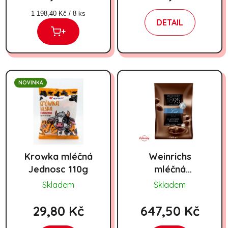
Měrná cena:
1 198,40 Kč / 8 ks
DETAIL
+
NOVINKA
Krowka mléčná
Weinrichs
Jednosc 110g
mléčná
čokoláda do
Skladem
Skladem
fontán 1500g
29,80 Kč
647,50 Kč