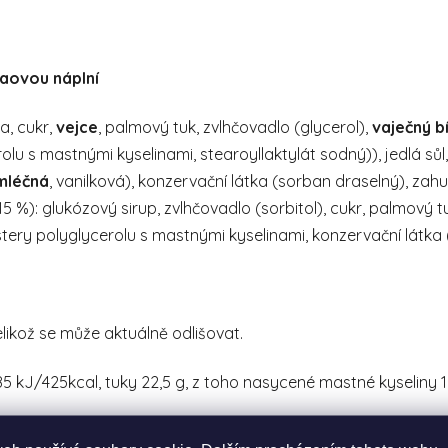
aovou náplní
, cukr,
vejce
, palmový tuk, zvlhčovadlo (glycerol),
vaječný b
lu s mastnými kyselinami, stearoyllaktylát sodný)), jedlá sůl,
mléčná
, vanilková), konzervační látka (sorban draselný), za
(15 %): glukózový sirup, zvlhčovadlo (sorbitol), cukr, palmov
tery polyglycerolu s mastnými kyselinami, konzervační látka (
elikož se může aktuálně odlišovat.
785 kJ/425kcal, tuky 22,5 g, z toho nasycené mastné kyseliny 