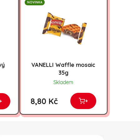
NOVINKA
vý
VANELLI Waffle mosaic
35g
Skladem
8,80 Kč
+
+