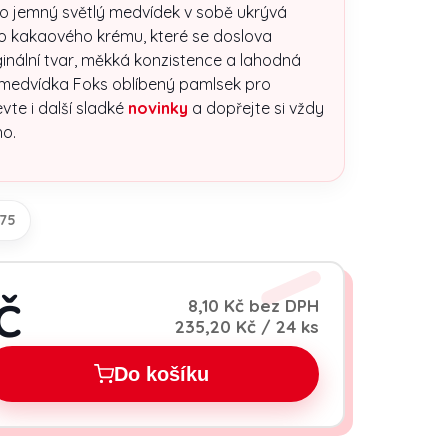
o jemný světlý medvídek v sobě ukrývá
o kakaového krému, které se doslova
ginální tvar, měkká konzistence a lahodná
 medvídka Foks oblíbený pamlsek pro
vte i další sladké
novinky
a dopřejte si vždy
o.
75
č
8,10 Kč bez DPH
Měrná cena:
235,20 Kč / 24 ks
Do košíku