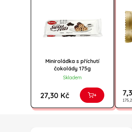
Miniroládka s příchutí
čokolády 175g
Skladem
7,
27,30 Kč
+
Měrn
175,2
Zápatí