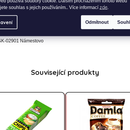
web používá soubory cookie. Dalším procházením tohoto webu
zde
jete souhlas s jejich používáním.. Více informací
.
chraňte před přímým slunečním zářením.
avení
Odmítnout
Souh
, SK-02901 Námestovo
Související produkty