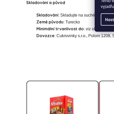
Tento 
Skladování a původ
vyjadřu
Skladování:
Skladujte na suchém místě a 
Nast
Země původu
: Turecko
Minimální trvanlivost do
: viz obal
Dovozce:
Cukrovinky s.r.o., Polom 1208