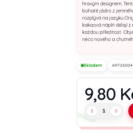
hravým designem. Tent
bohaté jádro z jemnéh
rozplývá na jazyku.Ori
kakaová náplň dělají z
každou příležitost. Obje
něco nového a chutnéh
Skladem
ART26004
9,80 K