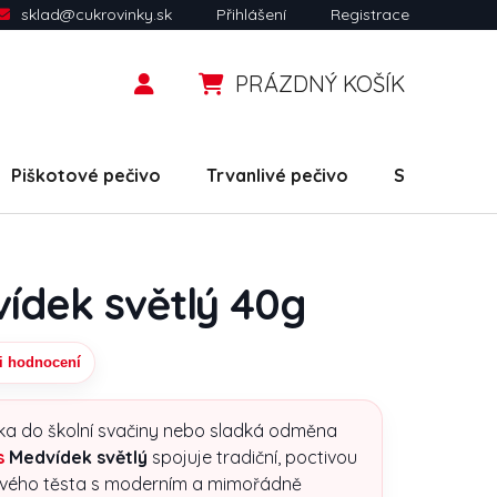
sklad@cukrovinky.sk
Přihlášení
Registrace
PRÁZDNÝ KOŠÍK
NÁKUPNÍ KOŠÍK
Piškotové pečivo
Trvanlivé pečivo
Slané snack
ídek světlý 40g
i hodnocení
uktu je 0,0 z 5 hvězdiček.
ka do školní svačiny nebo sladká odměna
s
Medvídek světlý
spojuje tradiční, poctivou
ového těsta s moderním a mimořádně