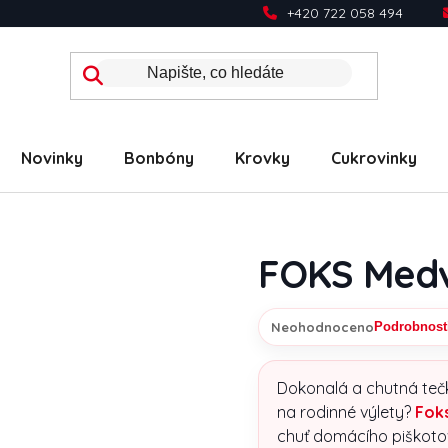
+420 722 058 494
Novinky
Bonbóny
Krovky
Cukrovinky
FOKS Medv
Neohodnoceno
Podrobnost
Průměrné hodnocení prod
Dokonalá a chutná teč
na rodinné výlety?
Fok
chuť domácího piškot