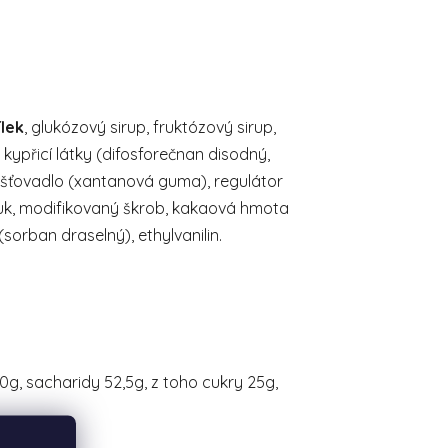
ílek
, glukózový sirup, fruktózový sirup,
 kypřicí látky (difosforečnan disodný,
hušťovadlo (xantanová guma), regulátor
ý tuk, modifikovaný škrob, kakaová hmota
sorban draselný), ethylvanilin.
10g, sacharidy 52,5g, z toho cukry 25g,