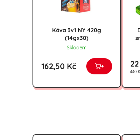
Káva 3v1 NY 420g
(14gx30)
s
Skladem
22
162,50 Kč
+
Měrn
440 K