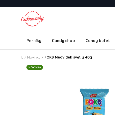
Přejít na obsah
Perníky
Candy shop
Candy bufet
Domů
/
Novinky
/
FOKS Medvídek světlý 40g
NOVINKA