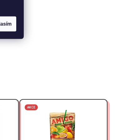
lasím
AKCE