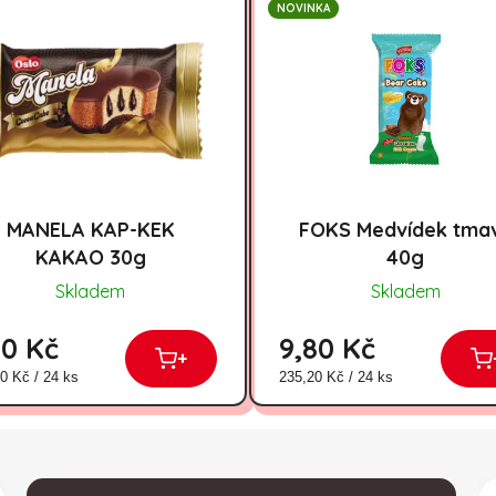
NOVINKA
MANELA KAP-KEK
FOKS Medvídek tma
KAKAO 30g
40g
Skladem
Skladem
30 Kč
9,80 Kč
+
á cena:
Měrná cena:
0 Kč / 24 ks
235,20 Kč / 24 ks