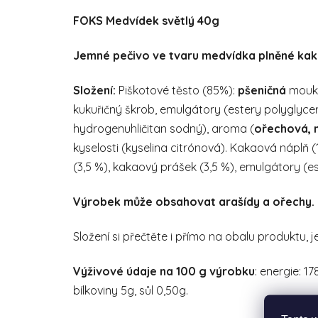
FOKS Medvídek světlý 40g
Jemné pečivo ve tvaru medvídka plněné kak
Složení:
Piškotové těsto (85%):
pšeničná
mouka
kukuřičný škrob, emulgátory (estery polyglycero
hydrogenuhličitan sodný), aroma (
ořechová, 
kyselosti (kyselina citrónová). Kakaová náplň 
(3,5 %), kakaový prášek (3,5 %), emulgátory (es
Výrobek může obsahovat arašídy a ořechy.
Složení si přečtěte i přímo na obalu produktu, j
Výživové údaje na 100 g výrobku
: energie: 1
bílkoviny 5g, sůl 0,50g.