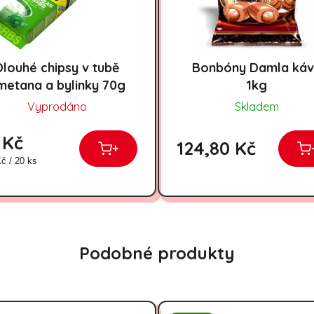
Dlouhé chipsy v tubě
Bonbóny Damla ká
metana a bylinky 70g
1kg
Vyprodáno
Skladem
 Kč
124,80 Kč
+
á cena:
č / 20 ks
Podobné produkty