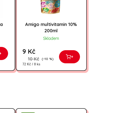
va
Amigo multivitamin 10%
200ml
Skladem
9 Kč
+
+
10 Kč
(–10 %)
Měrná cena:
72 Kč / 8 ks