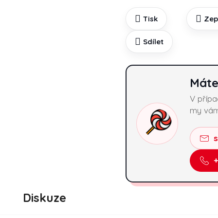
Tisk
Zep
Sdílet
Máte
V příp
my vám
Diskuze