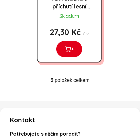
příchutí lesní
směsi 175g
Skladem
27,30 Kč
/ ks
+
3
položek celkem
Ovládací prvky výpisu
Zápatí
Kontakt
Potřebujete s něčím poradit?