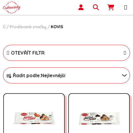
Přejít na obsah
Hledat
NÁKUP
Domů
/
Prodávané značky
/
KOVIS
OTEVŘÍT FILTR
Řazení produktů
Řadit podle:
Nejlevnější
Výpis produktů