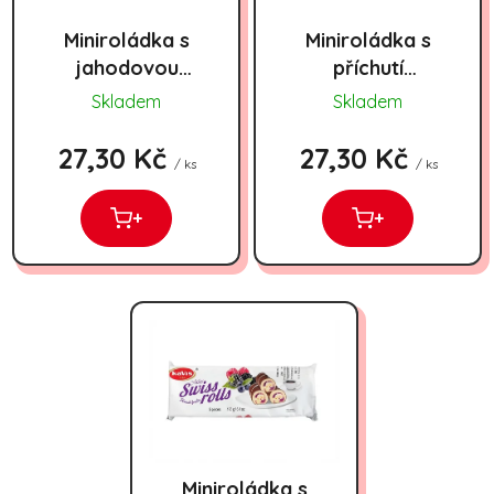
Miniroládka s
Miniroládka s
jahodovou
příchutí
příchutí 175g
čokolády 175g
Skladem
Skladem
27,30 Kč
27,30 Kč
/ ks
/ ks
+
+
Miniroládka s