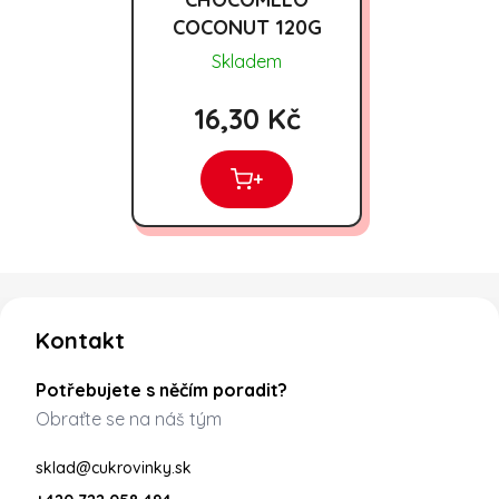
COCONUT 120G
Skladem
16,30 Kč
+
Zápatí
Kontakt
Potřebujete s něčím poradit?
Obraťte se na náš tým
sklad@cukrovinky.sk