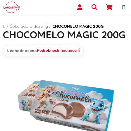
Přejít na obsah
Hledat
NÁKUP
Domů
/
Čokoláda a dezerty
/
CHOCOMELO MAGIC 200G
CHOCOMELO MAGIC 200G
Neohodnoceno
Podrobnosti hodnocení
Průměrné hodnocení produktu je 0,0 z 5 hvězdiček.