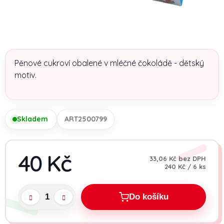
Pěnové cukroví obalené v mléčné čokoládě - dětský
motiv.
Skladem
ART2500799
40 Kč
33,06 Kč bez DPH
Měrná cena:
240 Kč / 6 ks
Do košíku