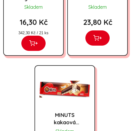
100g
RASPBERRY
Skladem
Skladem
130g x 12
16,30 Kč
23,80 Kč
Měrná cena:
342,30 Kč / 21 ks
+
+
MINUTS
kakaová
pochoutka s