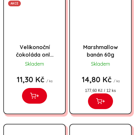
AKCE
Velikonoční
Marshmallow
čokoláda only
banán 60g
15g
Skladem
Skladem
11,30 Kč
14,80 Kč
/ ks
/ ks
Měrná cena:
177,60 Kč / 12 ks
+
+