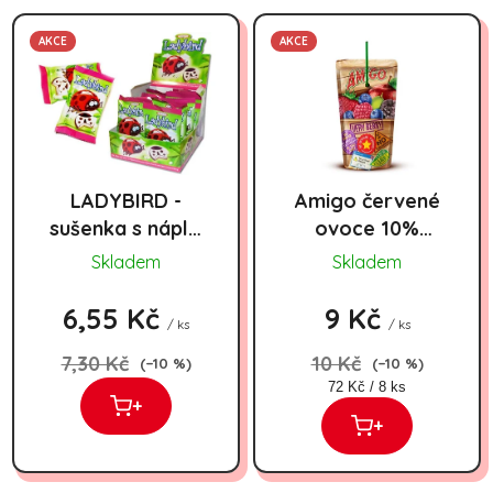
Výpis produktů
AKCE
AKCE
LADYBIRD -
Amigo červené
sušenka s náplní
ovoce 10%
25g
200ml
Skladem
Skladem
6,55 Kč
9 Kč
/ ks
/ ks
7,30 Kč
10 Kč
(–10 %)
(–10 %)
Měrná cena:
72 Kč / 8 ks
+
+