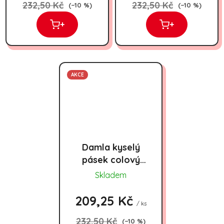
232,50 Kč
232,50 Kč
(–10 %)
(–10 %)
+
+
AKCE
Damla kyselý
pásek colový
(displej)
Skladem
15gx72ks
209,25 Kč
/ ks
232,50 Kč
(–10 %)