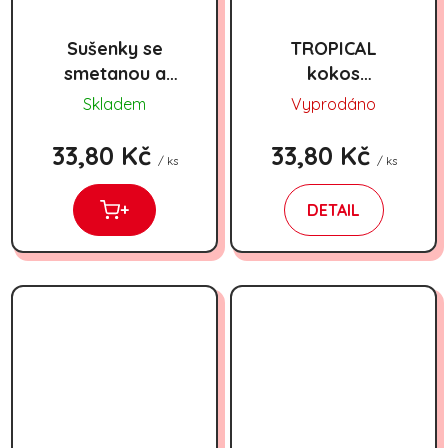
Sušenky se
TROPICAL
smetanou a
kokos
arašídy
(kubánský)
Skladem
Vyprodáno
Primušky 180g
180gx14
33,80 Kč
33,80 Kč
/ ks
/ ks
+
DETAIL