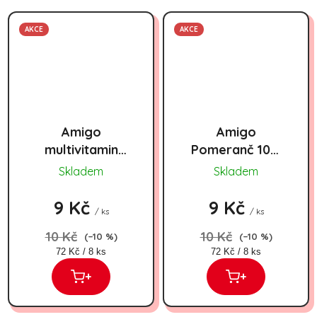
AKCE
AKCE
Amigo
Amigo
multivitamin
Pomeranč 10%
10% 200ml
200ml
Skladem
Skladem
9 Kč
9 Kč
/ ks
/ ks
10 Kč
10 Kč
(–10 %)
(–10 %)
Měrná cena:
Měrná cena:
72 Kč / 8 ks
72 Kč / 8 ks
+
+