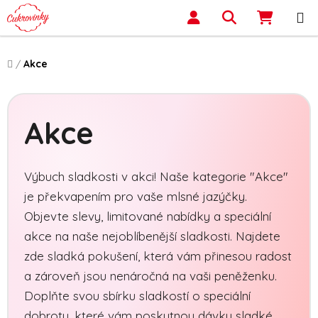
Přejít na obsah
Hledat
NÁKUP
Domů
/
Akce
Akce
Výbuch sladkosti v akci! Naše kategorie "Akce"
je překvapením pro vaše mlsné jazýčky.
Objevte slevy, limitované nabídky a speciální
akce na naše nejoblíbenější sladkosti. Najdete
zde sladká pokušení, která vám přinesou radost
a zároveň jsou nenáročná na vaši peněženku.
Doplňte svou sbírku sladkostí o speciální
dobroty, které vám poskytnou dávku sladké