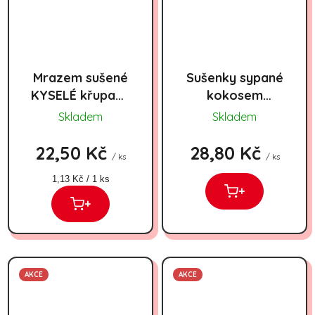
Mrazem sušené
Sušenky sypané
KYSELÉ křupavé
kokosem
bonbóny JOX
ALOHA Alusie
Skladem
Skladem
25g
160g
22,50 Kč
28,80 Kč
/ ks
/ ks
Měrná cena:
1,13 Kč / 1 ks
+
+
AKCE
AKCE