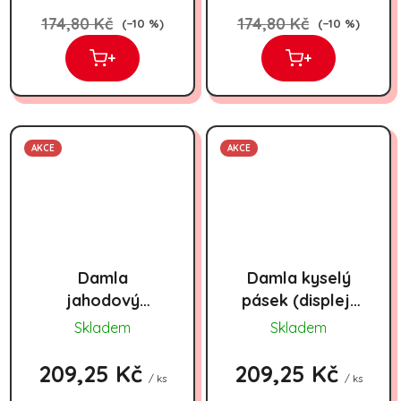
174,80 Kč
174,80 Kč
(–10 %)
(–10 %)
+
+
AKCE
AKCE
Damla
Damla kyselý
jahodový
pásek (displej)
kyselý pásek
15gx72ks
Skladem
Skladem
(displej)
15gx72ks
209,25 Kč
209,25 Kč
/ ks
/ ks