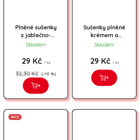
Plněné sušenky
Sušenky plněné
s jablečno-
krémem a
meruňkovou
třešňovou
Skladem
Skladem
náplní Palečky
náplní Bambino
krémové 170g
235g
29 Kč
29 Kč
/ ks
/ ks
32,30 Kč
(–10 %)
+
+
AKCE