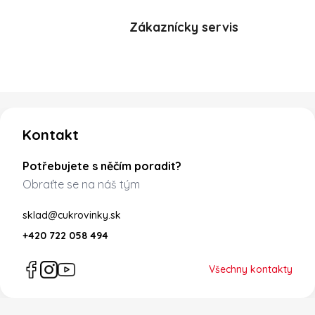
Zákaznícky servis
Zápatí
Kontakt
Potřebujete s něčím poradit?
Obraťte se na náš tým
sklad@cukrovinky.sk
+420 722 058 494
Všechny kontakty