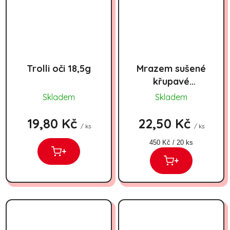
Trolli oči 18,5g
Mrazem sušené
křupavé
bonbóny JOX
Skladem
Skladem
25g
19,80 Kč
22,50 Kč
/ ks
/ ks
Měrná cena:
450 Kč / 20 ks
+
+