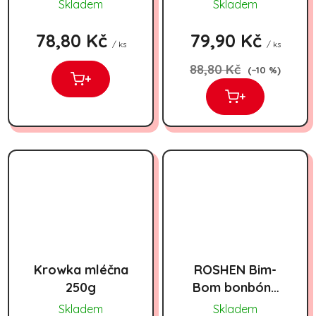
dóze 500g
350g
Skladem
Skladem
78,80 Kč
79,90 Kč
/ ks
/ ks
88,80 Kč
(–10 %)
+
+
Krowka mléčna
ROSHEN Bim-
250g
Bom bonbóny
1kg
Skladem
Skladem