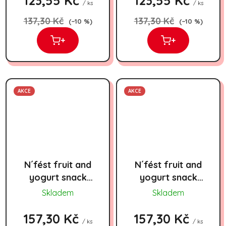
123,55 Kč
123,55 Kč
/ ks
/ ks
137,30 Kč
137,30 Kč
(–10 %)
(–10 %)
+
+
AKCE
AKCE
N´fést fruit and
N´fést fruit and
yogurt snack
yogurt snack
mango 140g
strawberry
Skladem
Skladem
140g
157,30 Kč
157,30 Kč
/ ks
/ ks