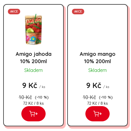
AKCE
AKCE
Amigo jahoda
Amigo mango
10% 200ml
10% 200ml
Skladem
Skladem
9 Kč
9 Kč
/ ks
/ ks
10 Kč
10 Kč
(–10 %)
(–10 %)
Měrná cena:
Měrná cena:
72 Kč / 8 ks
72 Kč / 8 ks
+
+