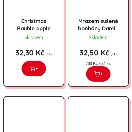
Christmas
Mrazem sušené
Bauble apple
bonbóny Damla
cinamon 157g
20g
Skladem
Skladem
32,30 Kč
32,50 Kč
/ ks
/ ks
Měrná cena:
780 Kč / 24 ks
+
+