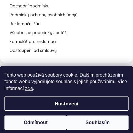
Obchodní podmínky
Podmínky ochrany osobních údajů
Reklamační řád
Všeobecné podmínky soutěží
Formulář pro reklamaci
Odstoupení od smlouvy
Tento web používá soubory cookie. Dalším procházením
tohoto webu vyjadřujete souhlas s jejich používáním.. Více
zde
informací
.
Nastavení
Vytvořil Shoptet Premium
a
Adatelier
Odmítnout
Souhlasím
Copyright 2026
cukrovinky.cz
. Všechna práva
vyhrazena.
Upravit nastavení cookies