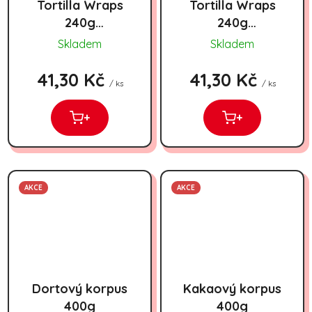
Tortilla Wraps
Tortilla Wraps
240g
240g
(rajčatová)
(špenátová)
Skladem
Skladem
41,30 Kč
41,30 Kč
/ ks
/ ks
+
+
AKCE
AKCE
Dortový korpus
Kakaový korpus
400g
400g