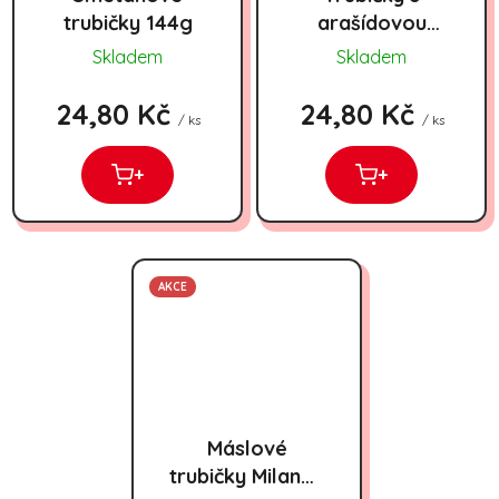
trubičky 144g
arašídovou
náplní 144g
Skladem
Skladem
24,80 Kč
24,80 Kč
/ ks
/ ks
+
+
AKCE
Máslové
trubičky Milanea