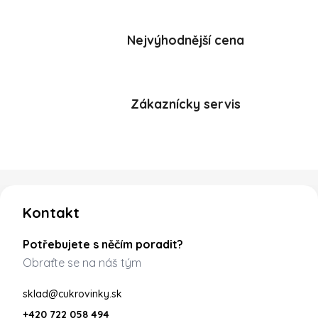
Nejvýhodnější cena
Zákaznícky servis
Zápatí
Kontakt
Potřebujete s něčím poradit?
Obraťte se na náš tým
sklad@cukrovinky.sk
+420 722 058 494