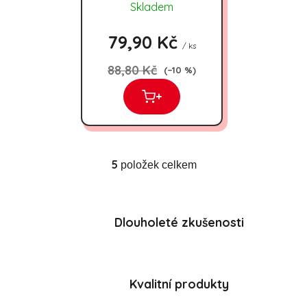
350g
Skladem
79,90 Kč
/ ks
88,80 Kč
(–10 %)
+
5
položek celkem
Ovládací prvky výpisu
Dlouholeté zkušenosti
Kvalitní produkty