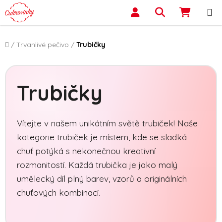
Přejít na obsah
Hledat
NÁKUP
Domů
/
Trvanlivé pečivo
/
Trubičky
Trubičky
Vítejte v našem unikátním světě trubiček! Naše
kategorie trubiček je místem, kde se sladká
chuť potýká s nekonečnou kreativní
rozmanitostí. Každá trubička je jako malý
umělecký díl plný barev, vzorů a originálních
chuťových kombinací.