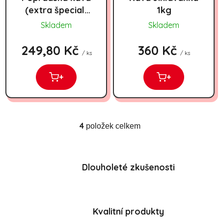
(extra špecial)
1kg
2x250g
Skladem
Skladem
249,80 Kč
360 Kč
/ ks
/ ks
+
+
4
položek celkem
Ovládací prvky výpisu
Dlouholeté zkušenosti
Kvalitní produkty