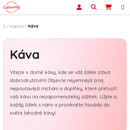
Přejít na obsah
Hledat
NÁKUP
Domů
/
Nápoje
/
Káva
Káva
Vítejte v domě kávy, kde se váš šálek stává
dobrodružstvím! Objevte nejjemnější zrna,
nejpoutavější míchání a doplňky, které přetvoří
vaši kávu na nezapomenutelný zážitek. Užijte si
každý šálek s námi a pronikněte hlouběji do
světa lahodné kávy!