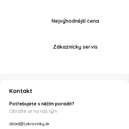
Nejvýhodnější cena
Zákaznícky servis
Zápatí
Kontakt
Potřebujete s něčím poradit?
Obraťte se na náš tým
sklad@cukrovinky.sk