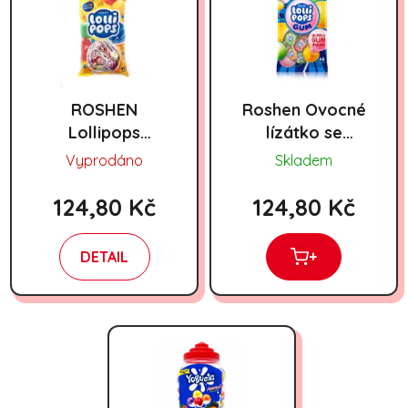
ROSHEN
Roshen Ovocné
Lollipops
lízátko se
jogurtová směs
žvýkačkou 920g
Vyprodáno
Skladem
920g
124,80 Kč
124,80 Kč
DETAIL
+