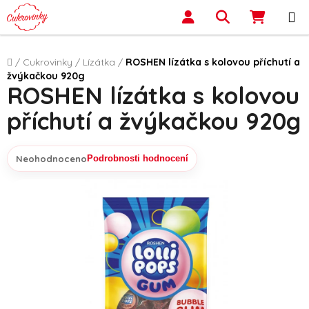
Přejít na obsah
Hledat
NÁKUP
Domů
/
Cukrovinky
/
Lízátka
/
ROSHEN lízátka s kolovou příchutí a
žvýkačkou 920g
ROSHEN lízátka s kolovou
příchutí a žvýkačkou 920g
Neohodnoceno
Podrobnosti hodnocení
Průměrné hodnocení produktu je 0,0 z 5 hvězdiček.