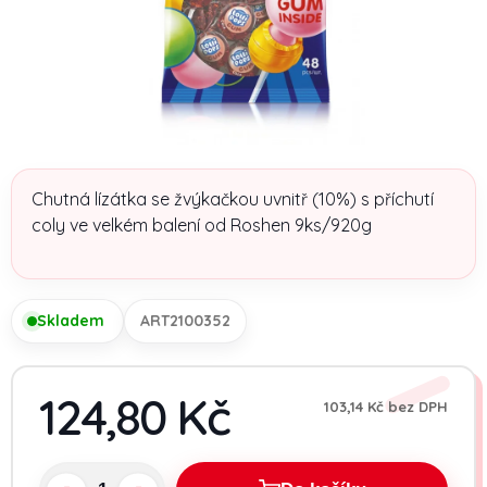
Chutná lízátka se žvýkačkou uvnitř (10%) s příchutí
coly ve velkém balení od Roshen 9ks/920g
Skladem
ART2100352
124,80 Kč
103,14 Kč bez DPH
Měrn