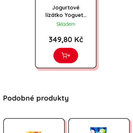
Jogurtové
lízátko Yogueta
1800g
Skladem
349,80 Kč
+
Podobné produkty