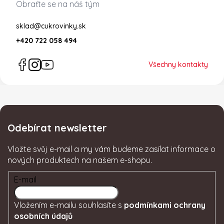
Obraťte se na náš tým
sklad@cukrovinky.sk
+420 722 058 494
Všechny kontakty
Odebírat newsletter
Vložte svůj e-mail a my vám budeme zasílat informace o
nových produktech na našem e-shopu.
E-mail
Vložením e-mailu souhlasíte s
podmínkami ochrany
osobních údajů