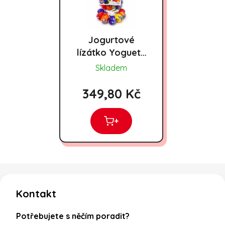
Jogurtové
lízátko Yogueta
1800g
Skladem
349,80 Kč
+
Zápatí
Kontakt
Potřebujete s něčím poradit?