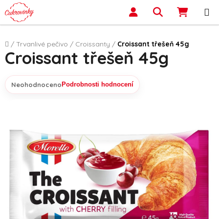
Přejít na obsah
Hledat
NÁKUP
Domů
/
Trvanlivé pečivo
/
Croissanty
/
Croissant třešeň 45g
Croissant třešeň 45g
Neohodnoceno
Podrobnosti hodnocení
Průměrné hodnocení produktu je 0,0 z 5 hvězdiček.