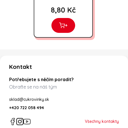
8,80 Kč
+
Zápatí
Kontakt
Potřebujete s něčím poradit?
Obraťte se na náš tým
sklad@cukrovinky.sk
+420 722 058 494
Všechny kontakty