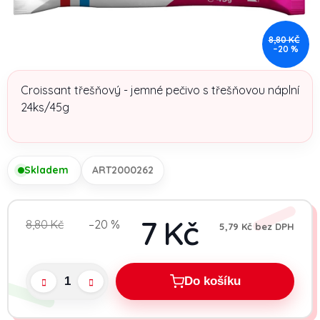
8,80 KČ
–20 %
Croissant třešňový - jemné pečivo s třešňovou náplní
24ks/45g
Skladem
ART2000262
7 Kč
8,80 Kč
–20 %
5,79 Kč bez DPH
Měrn
Do košíku