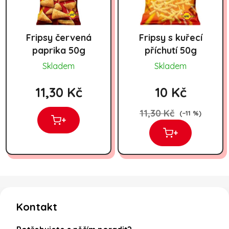
Fripsy červená
Fripsy s kuřecí
paprika 50g
příchutí 50g
Skladem
Skladem
11,30 Kč
10 Kč
11,30 Kč
(–11 %)
+
+
Zápatí
Kontakt