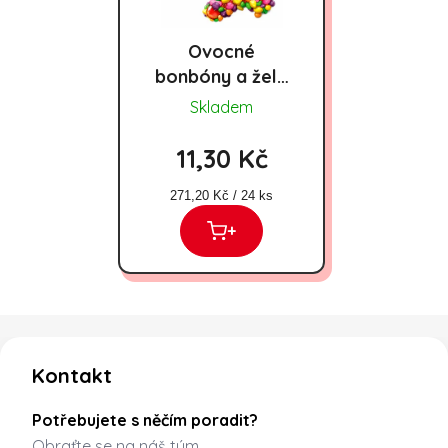
Ovocné
bonbóny a želé
Auschar 26g
Skladem
11,30 Kč
Měrná cena:
271,20 Kč / 24 ks
+
Zápatí
Kontakt
Potřebujete s něčím poradit?
Obraťte se na náš tým