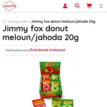
Přejít na obsah
Hledat
NÁKUP
Domů
/
Candy bufet
/
Jimmy fox donut meloun/jahoda 20g
Jimmy fox donut
meloun/jahoda 20g
Neohodnoceno
Podrobnosti hodnocení
Průměrné hodnocení produktu je 0,0 z 5 hvězdiček.