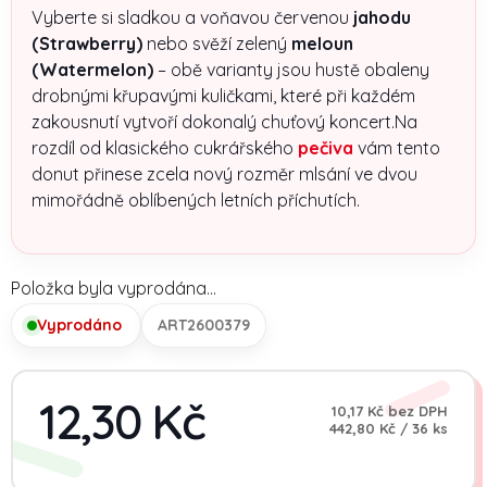
Vyberte si sladkou a voňavou červenou
jahodu
(Strawberry)
nebo svěží zelený
meloun
(Watermelon)
– obě varianty jsou hustě obaleny
drobnými křupavými kuličkami, které při každém
zakousnutí vytvoří dokonalý chuťový koncert.Na
rozdíl od klasického cukrářského
pečiva
vám tento
donut přinese zcela nový rozměr mlsání ve dvou
mimořádně oblíbených letních příchutích.
Položka byla vyprodána…
Vyprodáno
ART2600379
12,30 Kč
10,17 Kč bez DPH
Měrná cena:
442,80 Kč / 36 ks