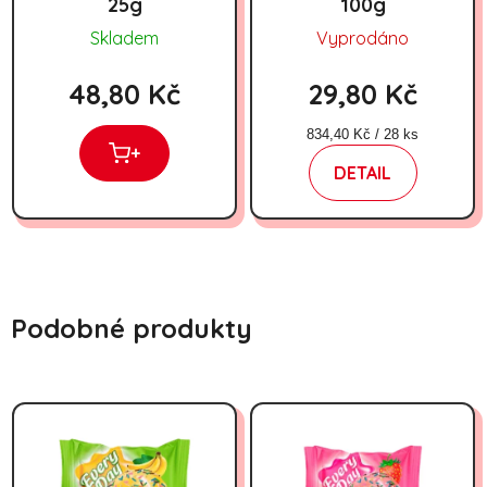
25g
100g
Skladem
Vyprodáno
48,80 Kč
29,80 Kč
Měrná cena:
834,40 Kč / 28 ks
+
DETAIL
Podobné produkty