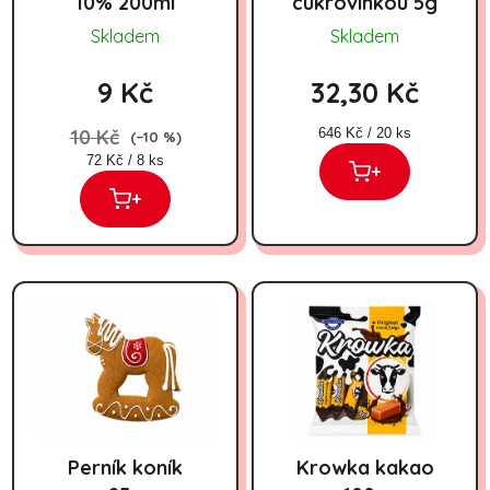
10% 200ml
cukrovinkou 5g
Skladem
Skladem
9 Kč
32,30 Kč
Měrná cena:
10 Kč
646 Kč / 20 ks
(–10 %)
Měrná cena:
72 Kč / 8 ks
+
+
Perník koník
Krowka kakao