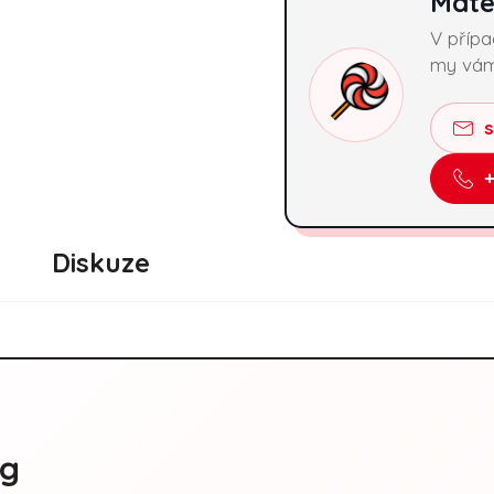
Máte
V příp
my vám
Diskuze
0g