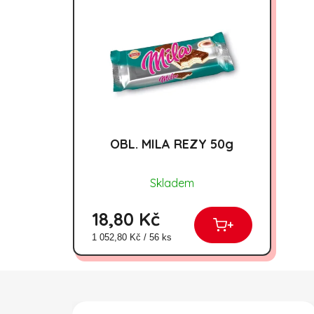
OBL. MILA REZY 50g
Skladem
18,80 Kč
+
Měrná cena:
1 052,80 Kč / 56 ks
Zápatí