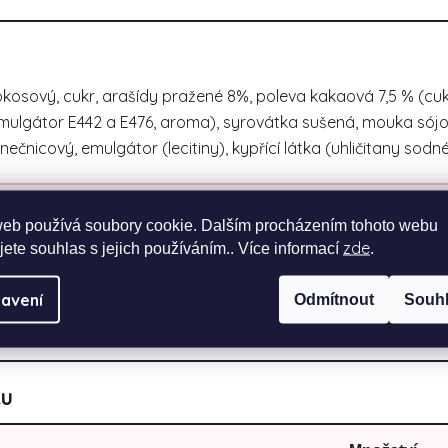
kosový, cukr, arašídy pražené 8%, poleva kakaová 7,5 % (cuk
mulgátor E442 a E476, aroma), syrovátka sušená, mouka sój
unečnicový, emulgátor (lecitiny), kypřící látka (uhličitany sod
.
web používá soubory cookie. Dalším procházením tohoto webu
zde
jete souhlas s jejich používáním.. Více informací
.
, jelikož se může aktuálně lišit.
avení
Odmítnout
Souh
ku