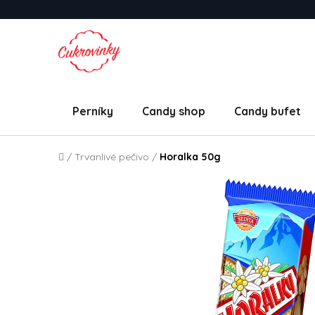
Přejít na obsah
Perníky
Candy shop
Candy bufet
Domů
/
Trvanlivé pečivo
/
Horalka 50g