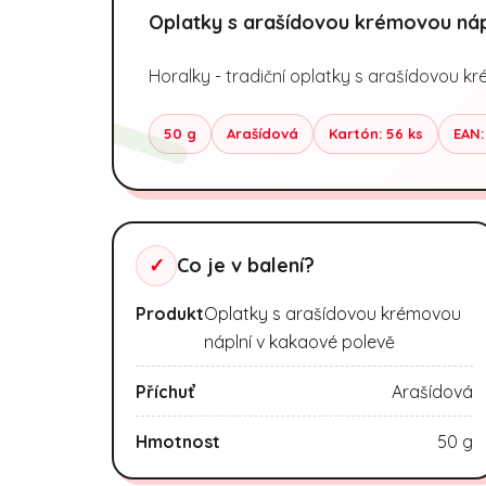
Oplatky s arašídovou krémovou náp
Horalky - tradiční oplatky s arašídovou k
50 g
Arašídová
Kartón: 56 ks
EAN:
✓
Co je v balení?
Produkt
Oplatky s arašídovou krémovou
náplní v kakaové polevě
Příchuť
Arašídová
Hmotnost
50 g