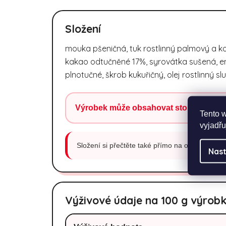
Složení
mouka pšeničná, tuk rostlinný palmový a ko
kakao odtučněné 17%, syrovátka sušená, e
plnotučné, škrob kukuřičný, olej rostlinný sl
Výrobek může obsahovat stopy ořechů
Tento 
vyjadřu
Složení si přečtěte také přímo na obalu produktu
Nast
Výživové údaje na 100 g výrob