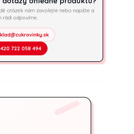
 dotazy ohledně produktu?
adě otázek nám zavolejte nebo napište a
 rádi odpovíme.
sklad@cukrovinky.sk
+420 722 058 494