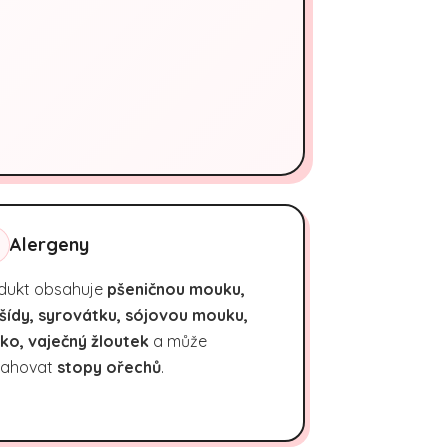
Alergeny
dukt obsahuje
pšeničnou mouku,
šídy, syrovátku, sójovou mouku,
ko, vaječný žloutek
a může
ahovat
stopy ořechů
.