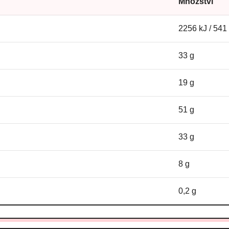
Množství
2256 kJ / 541
33 g
19 g
51 g
33 g
8 g
0,2 g