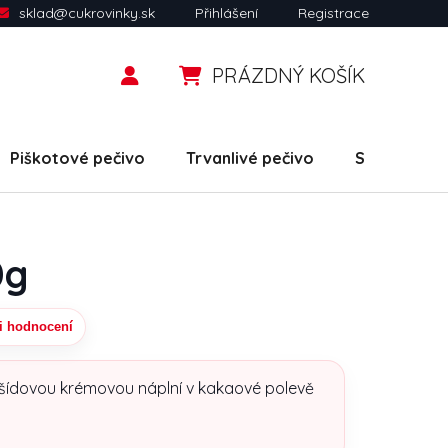
sklad@cukrovinky.sk
Přihlášení
Registrace
PRÁZDNÝ KOŠÍK
NÁKUPNÍ KOŠÍK
Piškotové pečivo
Trvanlivé pečivo
Slané snack
0g
i hodnocení
uktu je 0,0 z 5 hvězdiček.
ašídovou krémovou náplní v kakaové polevě