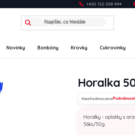
+420 722 058 494
Novinky
Bonbóny
Krovky
Cukrovinky
Horalka 5
Neohodnoceno
Podrobnost
Průměrné hodnocení prod
Horalky - oplatky s ar
56ks/50g.