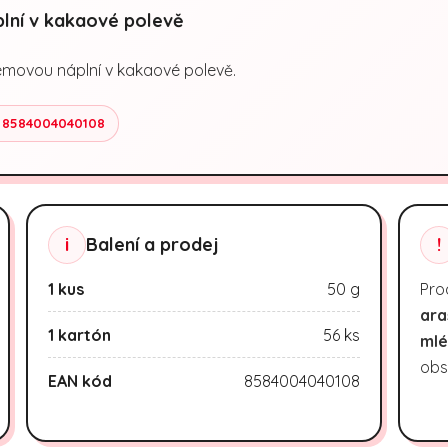
lní v kakaové polevě
rémovou náplní v kakaové polevě.
 8584004040108
i
Balení a prodej
!
1 kus
50 g
Pro
ara
1 kartón
56 ks
mlé
obs
EAN kód
8584004040108