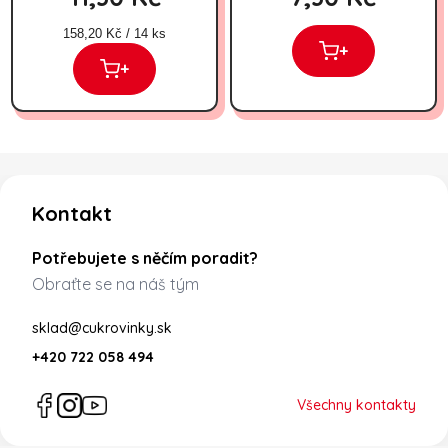
Měrná cena:
158,20 Kč / 14 ks
+
+
Zápatí
Kontakt
Potřebujete s něčím poradit?
Obraťte se na náš tým
sklad@cukrovinky.sk
+420 722 058 494
Všechny kontakty