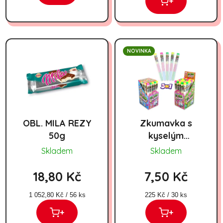
+
NOVINKA
OBL. MILA REZY
Zkumavka s
50g
kyselým
ovocným
Skladem
Skladem
práškem 15g
18,80 Kč
7,50 Kč
Měrná cena:
Měrná cena:
1 052,80 Kč / 56 ks
225 Kč / 30 ks
+
+