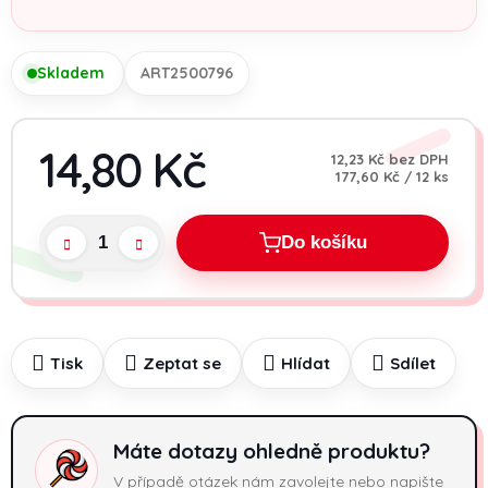
Skladem
ART2500796
14,80 Kč
12,23 Kč bez DPH
Měrná cena:
177,60 Kč / 12 ks
Do košíku
Tisk
Zeptat se
Hlídat
Sdílet
Máte dotazy ohledně produktu?
V případě otázek nám zavolejte nebo napište