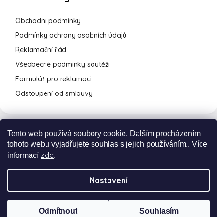
Obchodní podmínky
Podmínky ochrany osobních údajů
Reklamační řád
Všeobecné podmínky soutěží
Formulář pro reklamaci
Odstoupení od smlouvy
Tento web používá soubory cookie. Dalším procházením
tohoto webu vyjadřujete souhlas s jejich používáním.. Více
zde
informací
.
Nastavení
Vytvořil Shoptet Premium
a
Adatelier
Odmítnout
Souhlasím
Copyright 2026
cukrovinky.cz
. Všechna práva