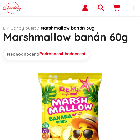
Přejít na obsah
Hledat
NÁKUP
Domů
/
Candy bufet
/
Marshmallow banán 60g
Marshmallow banán 60g
Neohodnoceno
Podrobnosti hodnocení
Průměrné hodnocení produktu je 0,0 z 5 hvězdiček.