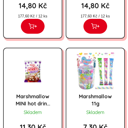
14,80 Kč
14,80 Kč
Měrná cena:
Měrná cena:
177,60 Kč / 12 ks
177,60 Kč / 12 ks
+
+
Marshmallow
Marshmallow
MINI hot drink
11g
30g
Skladem
Skladem
11,30 Kč
7,30 Kč