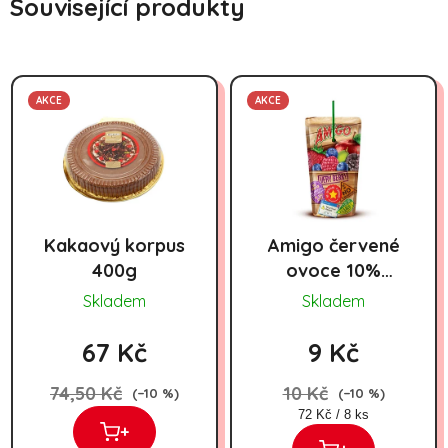
Související produkty
AKCE
AKCE
Kakaový korpus
Amigo červené
400g
ovoce 10%
200ml
Skladem
Skladem
67 Kč
9 Kč
74,50 Kč
10 Kč
(–10 %)
(–10 %)
Měrná cena:
72 Kč / 8 ks
+