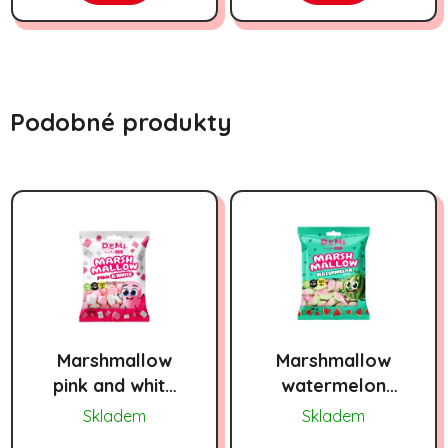
Podobné produkty
Marshmallow
Marshmallow
pink and white
watermelon
60g
60g
Skladem
Skladem