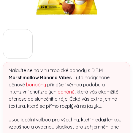
Nalaďte se na vlnu tropické pohody s D.E.M.I.
Marshmallow Banana Vibes
! Tyto nadýchané
pěnové
bonbóny
přinášejí věrnou podobu a
intenzivní chuť zralých
banánů
, která vás okamžitě
přenese do slunečního ráje. Čeká vás extra jemná
textura, která se přímo rozplývá na jazyku.
Jsou ideální volbou pro všechny, kteří hledají lehkou,
vzdušnou a ovocnou sladkost pro zpříjemnění dne.