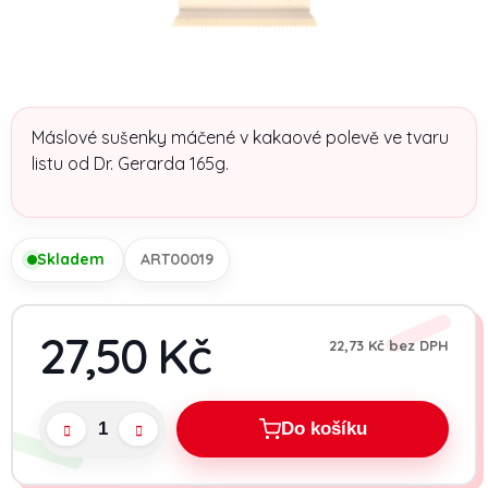
Máslové sušenky máčené v kakaové polevě ve tvaru
listu od Dr. Gerarda 165g.
Skladem
ART00019
27,50 Kč
22,73 Kč bez DPH
Měrn
Do košíku