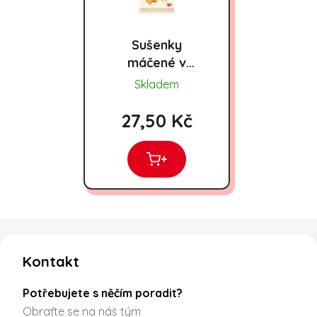
Sušenky
máčené v
kakaové polevě
Skladem
Minirogalik 165g
27,50 Kč
+
Zápatí
Kontakt
Potřebujete s něčím poradit?
Obraťte se na náš tým