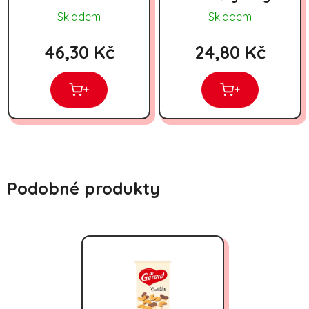
náplní, z
Skladem
Skladem
poloviny
máčené v
46,30 Kč
24,80 Kč
kakaové polevě
Patysie 300 g
+
+
Podobné produkty