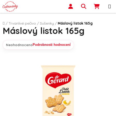
Přejít na obsah
Hledat
NÁKUP
Domů
/
Trvanlivé pečivo
/
Sušenky
/
Máslový listok 165g
Máslový listok 165g
Neohodnoceno
Podrobnosti hodnocení
Průměrné hodnocení produktu je 0,0 z 5 hvězdiček.