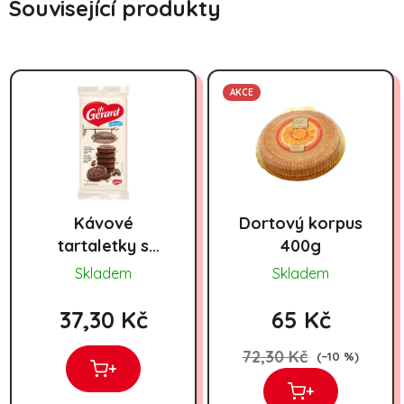
Související produkty
AKCE
Kávové
Dortový korpus
tartaletky s
400g
praženým
Skladem
Skladem
kakaem 165G
37,30 Kč
65 Kč
72,30 Kč
(–10 %)
+
+