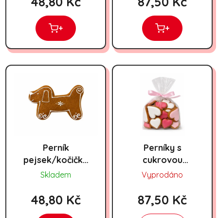
48,80 Kč
87,50 Kč
+
+
Perník
Perníky s
pejsek/kočička
cukrovou
25g
polevou srdíčka
Skladem
Vyprodáno
100g
48,80 Kč
87,50 Kč