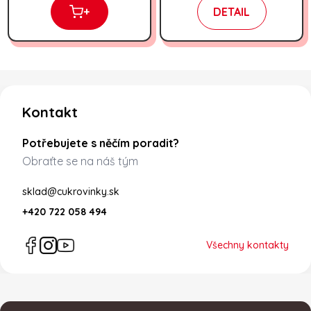
+
DETAIL
Zápatí
Kontakt
Potřebujete s něčím poradit?
Obraťte se na náš tým
sklad@cukrovinky.sk
+420 722 058 494
Všechny kontakty