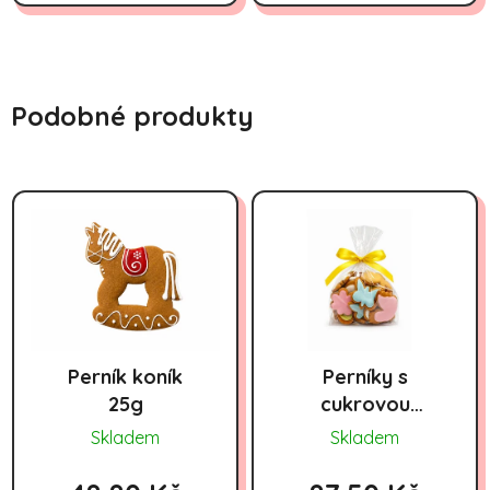
Podobné produkty
Perník koník
Perníky s
25g
cukrovou
polevou mix
Skladem
Skladem
zvířátka 100g