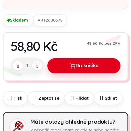
Skladem
ART2600378
58,80 Kč
48,60 Kč bez DPH
Měrn
Do košíku
Tisk
Zeptat se
Hlídat
Sdílet
Máte dotazy ohledně produktu?
V případě otázek nám zavolejte nebo napište