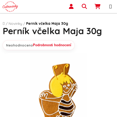
Přejít na obsah
Hledat
NÁKUP
Domů
/
Novinky
/
Perník včelka Maja 30g
Perník včelka Maja 30g
Neohodnoceno
Podrobnosti hodnocení
Průměrné hodnocení produktu je 0,0 z 5 hvězdiček.