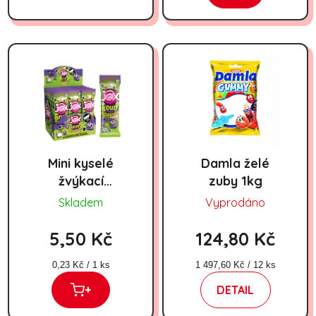
Mini kyselé
Damla želé
žvýkací
zuby 1kg
bonbóny malina
Skladem
Vyprodáno
JOX 15 g
5,50 Kč
124,80 Kč
Měrná cena:
Měrná cena:
0,23 Kč / 1 ks
1 497,60 Kč / 12 ks
+
DETAIL