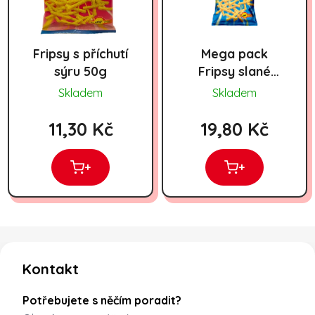
Fripsy s příchutí
Mega pack
sýru 50g
Fripsy slané
tyčinky 120g
Skladem
Skladem
11,30 Kč
19,80 Kč
+
+
Zápatí
Kontakt
Potřebujete s něčím poradit?