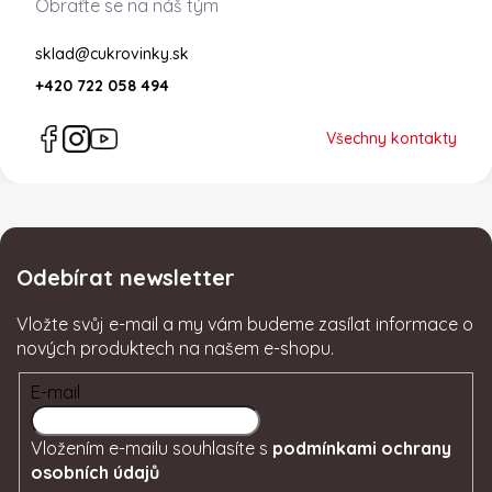
Obraťte se na náš tým
sklad@cukrovinky.sk
+420 722 058 494
Všechny kontakty
Odebírat newsletter
Vložte svůj e-mail a my vám budeme zasílat informace o
nových produktech na našem e-shopu.
E-mail
Vložením e-mailu souhlasíte s
podmínkami ochrany
osobních údajů