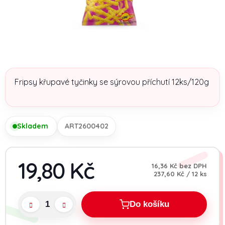
Fripsy křupavé tyčinky se sýrovou příchutí 12ks/120g
Skladem
ART2600402
19,80 Kč
16,36 Kč bez DPH
Měrná cena:
237,60 Kč / 12 ks
Do košíku