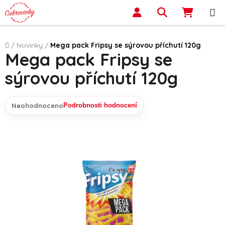
Přejít na obsah
Hledat
NÁKUP
Domů
/
Novinky
/
Mega pack Fripsy se sýrovou příchutí 120g
Mega pack Fripsy se
sýrovou příchutí 120g
Neohodnoceno
Podrobnosti hodnocení
Průměrné hodnocení produktu je 0,0 z 5 hvězdiček.