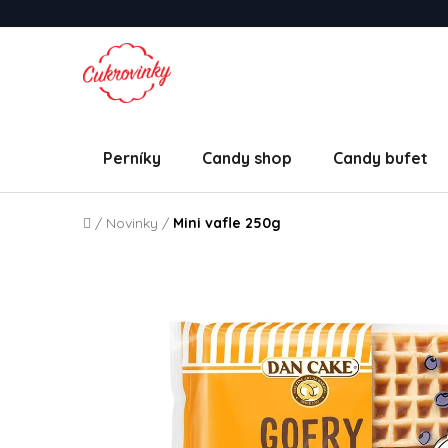
Přejít na obsah
Perníky
Candy shop
Candy bufet
Domů
/
Novinky
/
Mini vafle 250g