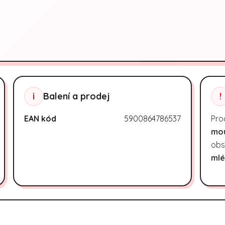
i
Balení a prodej
!
EAN kód
5900864786537
Pro
mo
obs
mlé