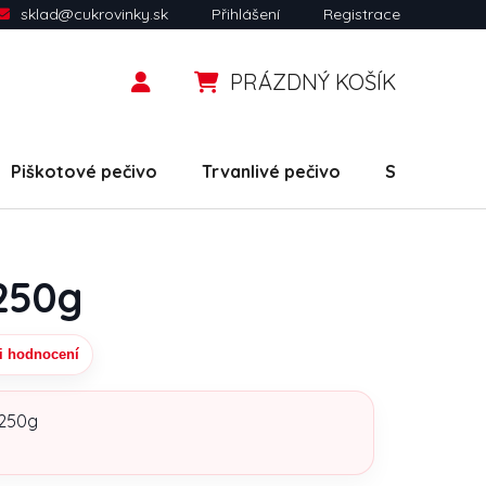
sklad@cukrovinky.sk
Přihlášení
Registrace
PRÁZDNÝ KOŠÍK
NÁKUPNÍ KOŠÍK
Piškotové pečivo
Trvanlivé pečivo
Slané snack
 250g
i hodnocení
uktu je 0,0 z 5 hvězdiček.
 250g