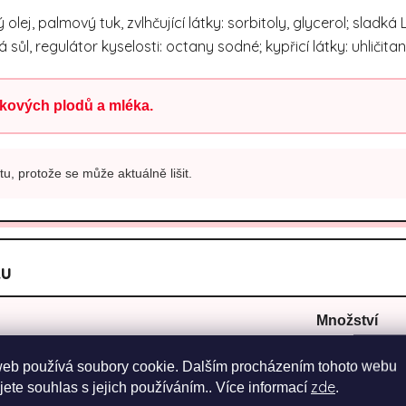
lej, palmový tuk, zvlhčující látky: sorbitoly, glycerol; sla
lá sůl, regulátor kyselosti: octany sodné; kypřicí látky: uhliči
kových plodů a mléka.
u, protože se může aktuálně lišit.
ku
Množství
web používá soubory cookie. Dalším procházením tohoto webu
1997 kJ / 479
zde
jete souhlas s jejich používáním.. Více informací
.