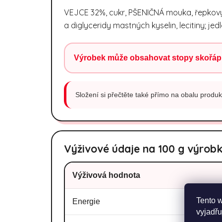
VEJCE 32%, cukr, PŠENIČNÁ mouka, řepkový o
a diglyceridy mastných kyselin, lecitiny; jed
Výrobek může obsahovat stopy skořáp
Složení si přečtěte také přímo na obalu produkt
Výživové údaje na 100 g výrob
Výživová hodnota
Tento 
Energie
vyjadřu