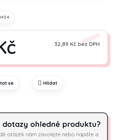
0454
Kč
32,89 Kč bez DPH
Měrná cena:
tat se
Hlídat
 dotazy ohledně produktu?
adě otázek nám zavolejte nebo napište a