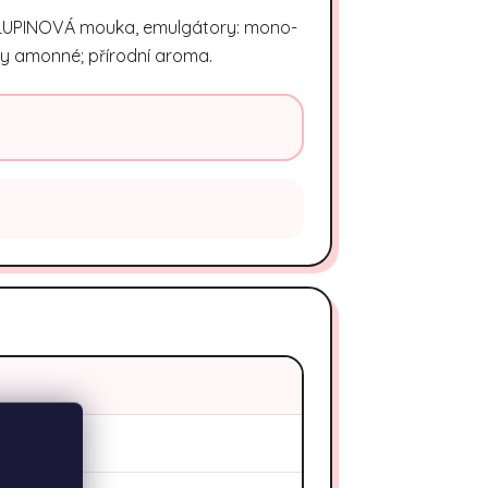
dká LUPINOVÁ mouka, emulgátory: mono-
tany amonné; přírodní aroma.
 kcal