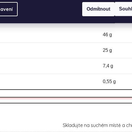
30 g
avení
Odmítnout
Souh
8,7 g
46 g
25 g
7,4 g
0,55 g
Skladujte na suchém místě a ch