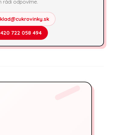
 rádi odpovíme.
sklad@cukrovinky.sk
+420 722 058 494