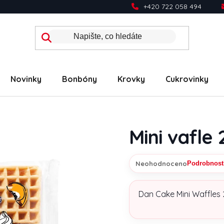
+420 722 058 494
Novinky
Bonbóny
Krovky
Cukrovinky
Mini vafle
Neohodnoceno
Podrobnost
Průměrné hodnocení prod
Dan Cake Mini Waffles