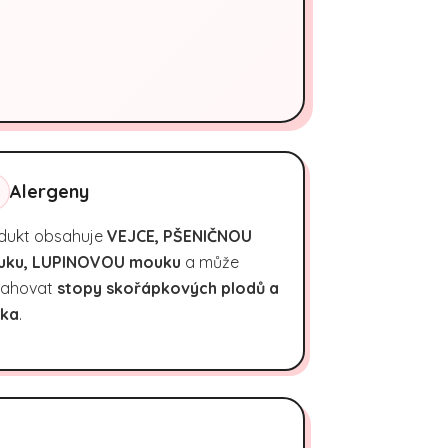
Alergeny
dukt obsahuje
VEJCE, PŠENIČNOU
uku, LUPINOVOU mouku
a může
ahovat
stopy skořápkových plodů a
ka
.