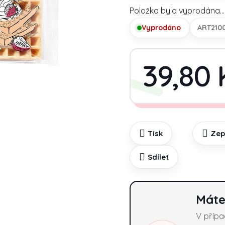
Položka byla vyprodána…
Vyprodáno
ART210
39,80 
Tisk
Zep
Sdílet
Máte
V příp