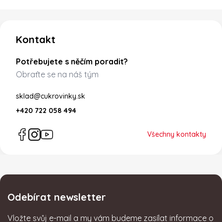
Zápatí
Kontakt
Potřebujete s něčím poradit?
Obraťte se na náš tým
sklad@cukrovinky.sk
+420 722 058 494
Všechny kontakty
Odebírat newsletter
Vložte svůj e-mail a my vám budeme zasílat informace o