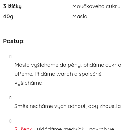
3 lžíčky
Moučkového cukru
40g
Másla
Postup:
Máslo vyšleháme do pěny, přidáme cukr a
utřeme. Přidáme tvaroh a společně
vyšleháme.
Směs necháme vychladnout, aby zhoustla.
Sušenky
ukládáme medvídky navrch ve