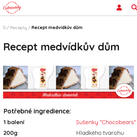
Přejít na obsah
Domů
/
Recepty
/
Recept medvídkův dům
Recept medvídkův dům
Potřebné ingredience:
1 balení
Sušenky "Chocobears"
200g
Hladkého tvarohu