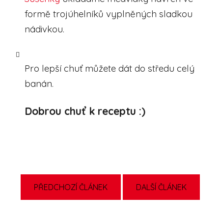
formě trojúhelníků vyplněných sladkou
nádivkou.
Pro lepší chuť můžete dát do středu celý
banán.
Dobrou chuť k receptu :)
PŘEDCHOZÍ ČLÁNEK
DALŠÍ ČLÁNEK