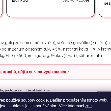
EAN kód
5907471420014
sez
ový, olej ze semen máslovníku), sušená syrovátka (z mléka), gl
se sníženým obsahem tuku 4,5%, instantní káva 1,1% (v krému
ky: E503, E500, emulgátory: řepkový lecitin, sůl, aromata.
, ořechů, sóji a sezamových semínek.
u, protože se může aktuálně lišit.
web používá soubory cookie. Dalším procházením tohoto webu
zde
jete souhlas s jejich používáním.. Více informací
.