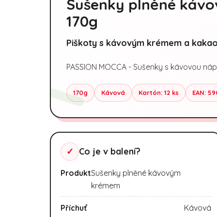
Sušenky plněné káv
170g
Piškoty s kávovým krémem a kaka
PASSION MOCCA - Sušenky s kávovou nápl
170g
Kávová
Kartón: 12 ks
EAN: 59
✓
Co je v balení?
Produkt
Sušenky plněné kávovým
krémem
Příchuť
Kávová