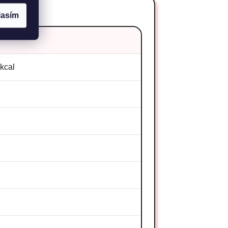
lasím
 kcal