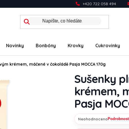
+420 722 058 494
Novinky
Bonbóny
Krovky
Cukrovinky
vým krémem, máčené v čokoládě Pasja MOCCA 170g
Sušenky p
krémem, m
Pasja MOC
Neohodnoceno
Podrobnost
Průměrné hodnocení prod