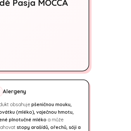
ádě Pasja MOCCA
Alergeny
dukt obsahuje
pšeničnou mouku,
ovátku (mléko), vaječnou hmotu,
ené plnotučné mléko
a může
ahovat
stopy arašídů, ořechů, sóji a