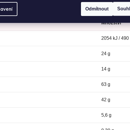
ku
avení
Odmítnout
Souh
Množství
2054 kJ / 490
24 g
14 g
63 g
42 g
5,6 g