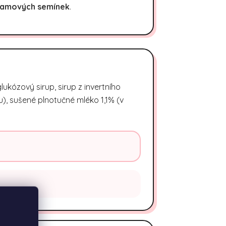
amových semínek
.
ukózový sirup, sirup z invertního
), sušené plnotučné mléko 1,1% (v