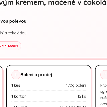
ovým krémem, máčené v čokol
ovou polevou
ní a čokoládou
07471420014
i
Balení a prodej
!
1 kus
170g balení
Pro
syr
1 kartón
12 ks
suš
obs