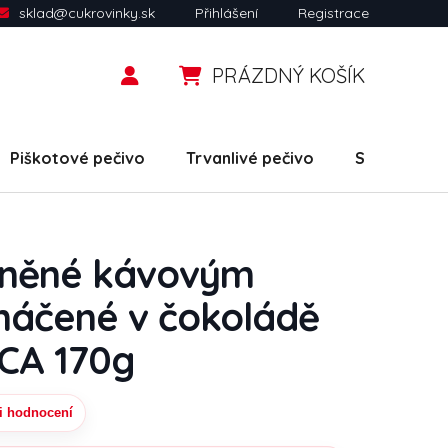
sklad@cukrovinky.sk
Přihlášení
Registrace
PRÁZDNÝ KOŠÍK
NÁKUPNÍ KOŠÍK
Piškotové pečivo
Trvanlivé pečivo
Slané snack
lněné kávovým
áčené v čokoládě
CA 170g
i hodnocení
uktu je 0,0 z 5 hvězdiček.