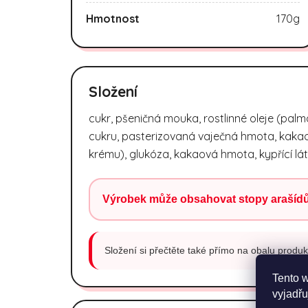
Hmotnost
170g
Složení
cukr, pšeničná mouka, rostlinné oleje (palm
cukru, pasterizovaná vaječná hmota, kakao 
krému), glukóza, kakaová hmota, kypřící lát
Výrobek může obsahovat stopy arašídů
Složení si přečtěte také přímo na obalu produkt
Tento 
vyjadřu