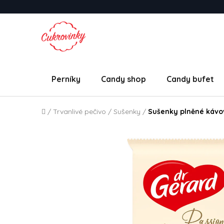
Přejít na obsah
Perníky
Candy shop
Candy bufet
Domů
/
Trvanlivé pečivo
/
Sušenky
/
Sušenky plněné kávo