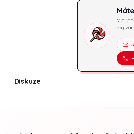
Máte
V příp
my vám
Diskuze