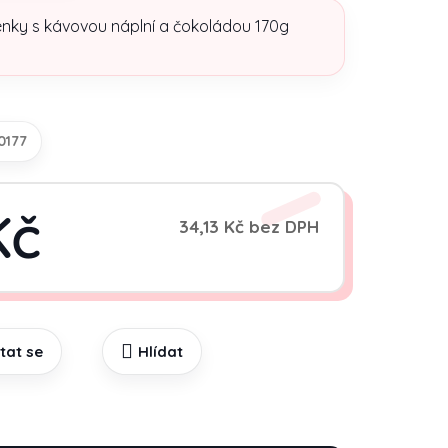
ky s kávovou náplní a čokoládou 170g
0177
Kč
34,13 Kč bez DPH
Měrná cena:
tat se
Hlídat