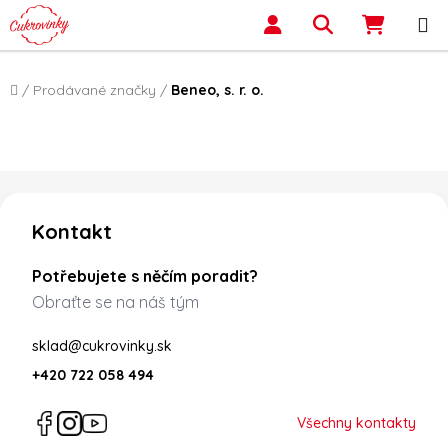
Přejít na obsah
Hledat
NÁKUP
Domů
/
Prodávané značky
/
Beneo, s. r. o.
Zápatí
Kontakt
Potřebujete s něčím poradit?
Obraťte se na náš tým
sklad@cukrovinky.sk
+420 722 058 494
Všechny kontakty