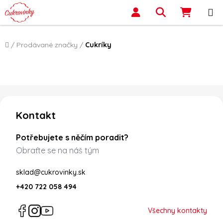
Přejít na obsah
Hledat
NÁKUP
Domů
/
Prodávané značky
/
Cukríky
Zápatí
Kontakt
Potřebujete s něčím poradit?
Obraťte se na náš tým
sklad@cukrovinky.sk
+420 722 058 494
Všechny kontakty