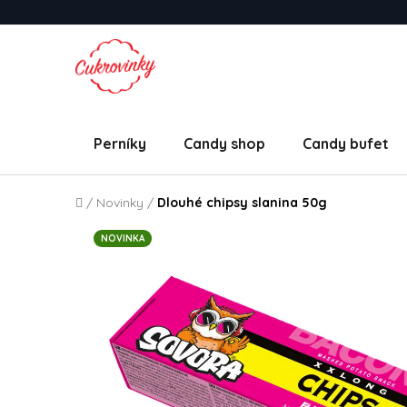
Přejít na obsah
Perníky
Candy shop
Candy bufet
Domů
/
Novinky
/
Dlouhé chipsy slanina 50g
NOVINKA