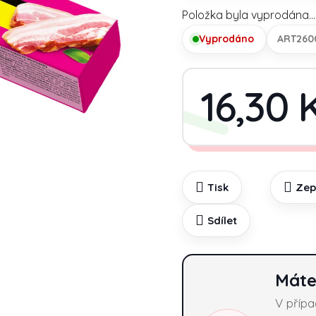
Položka byla vyprodána…
Vyprodáno
ART260
16,30 
Tisk
Zep
Sdílet
Máte
V příp