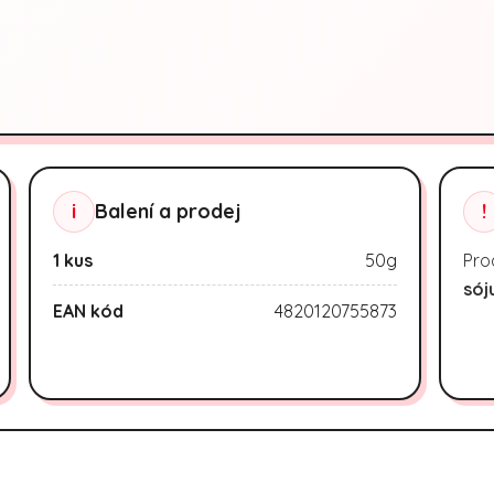
i
Balení a prodej
!
1 kus
50g
Pro
sój
EAN kód
4820120755873