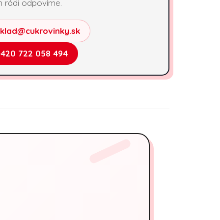
 rádi odpovíme.
sklad@cukrovinky.sk
+420 722 058 494