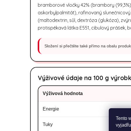
bramborové vločky 42% (brambory (99,3%), e
askorbylpalmitát), rafinovaný slunečnicový
(maltodextrin, sůl, dextróza (glukóza), zvýr
protispékavá látka E551, cibulový prášek, ba
Složení si přečtěte také přímo na obalu produkt
Výživové údaje na 100 g výrob
Výživová hodnota
Energie
Tento 
Tuky
vyjadřu