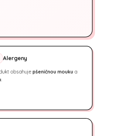
Alergeny
dukt obsahuje
pšeničnou mouku
a
u
.