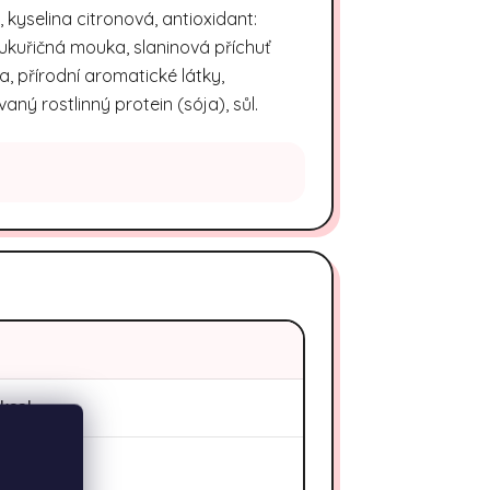
kyselina citronová, antioxidant:
ukuřičná mouka, slaninová příchuť
a, přírodní aromatické látky,
ný rostlinný protein (sója), sůl.
 kcal