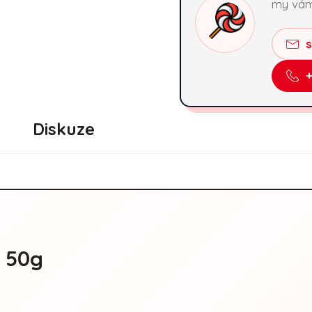
my vám
Diskuze
a 50g