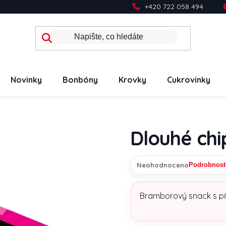
+420 722 058 494
Novinky
Bonbóny
Krovky
Cukrovinky
Dlouhé chi
Neohodnoceno
Podrobnost
Průměrné hodnocení prod
Bramborový snack s pří