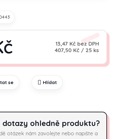
0443
Kč
13,47 Kč bez DPH
Měrná cena:
407,50 Kč / 25 ks
tat se
Hlídat
 dotazy ohledně produktu?
adě otázek nám zavolejte nebo napište a