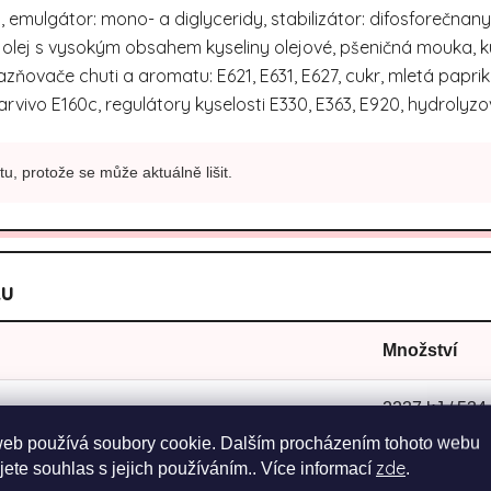
mulgátor: mono- a diglyceridy, stabilizátor: difosforečnany, 
 olej s vysokým obsahem kyseliny olejové, pšeničná mouka, k
azňovače chuti a aromatu: E621, E631, E627, cukr, mletá paprik
rvivo E160c, regulátory kyselosti E330, E363, E920, hydrolyzova
u, protože se může aktuálně lišit.
ku
Množství
2237 kJ / 534
web používá soubory cookie. Dalším procházením tohoto webu
zde
31,1 g
jete souhlas s jejich používáním.. Více informací
.