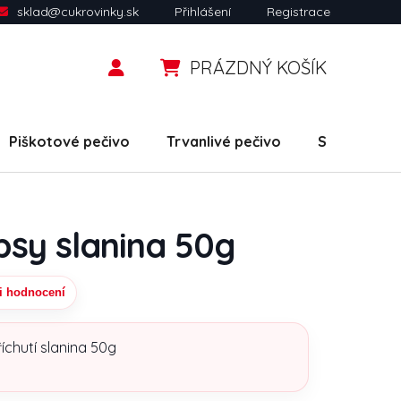
sklad@cukrovinky.sk
Přihlášení
Registrace
PRÁZDNÝ KOŠÍK
NÁKUPNÍ KOŠÍK
Piškotové pečivo
Trvanlivé pečivo
Slané snack
psy slanina 50g
i hodnocení
uktu je 0,0 z 5 hvězdiček.
chutí slanina 50g