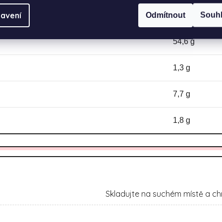
avení
Odmítnout
Souh
3,4 g
54,6 g
1,3 g
7,7 g
1,8 g
Skladujte na suchém místě a ch