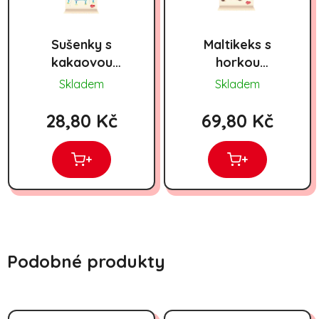
Sušenky s
Maltikeks s
kakaovou
horkou
polevou ZOO
čokoládou 320g
Skladem
Skladem
165g
28,80 Kč
69,80 Kč
+
+
Podobné produkty