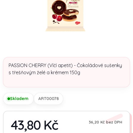
PASSION CHERRY (Vlčí apetit) - Čokoládové sušenky
s třešňovým želé a krémem 150g
Skladem
ART00078
43,80 Kč
36,20 Kč bez DPH
Měrn