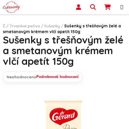
Přejít na obsah
Hledat
NÁKUP
Domů
/
Trvanlivé pečivo
/
Sušenky
/
Sušenky s třešňovým želé a
smetanovým krémem vlčí apetít 150g
Sušenky s třešňovým želé
a smetanovým krémem
vlčí apetít 150g
Neohodnoceno
Podrobnosti hodnocení
Průměrné hodnocení produktu je 0,0 z 5 hvězdiček.