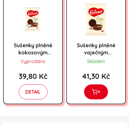
Sušenky plněné
Sušenky plněné
kokosovým
vaječným
krémem,
likérem Pasja
Vyprodáno
Skladem
máčené v
vaječný likér
čokoládě Pasja
170g
39,80 Kč
41,30 Kč
coconut 170g
DETAIL
+
Zápatí