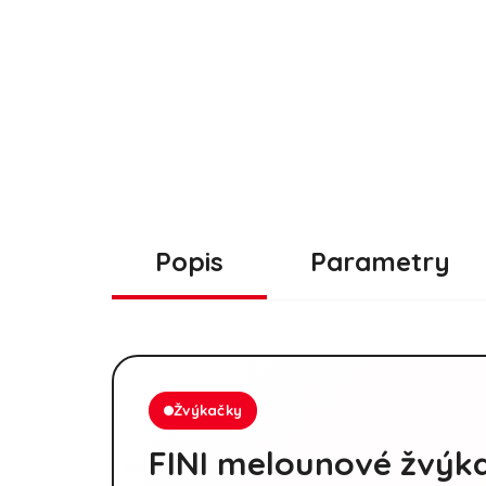
Popis
Parametry
Žvýkačky
FINI melounové žvýk