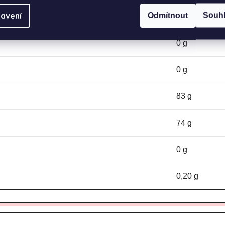
avení
Odmítnout
Souh
1411 kJ / 332
0 g
0 g
83 g
74 g
0 g
0,20 g