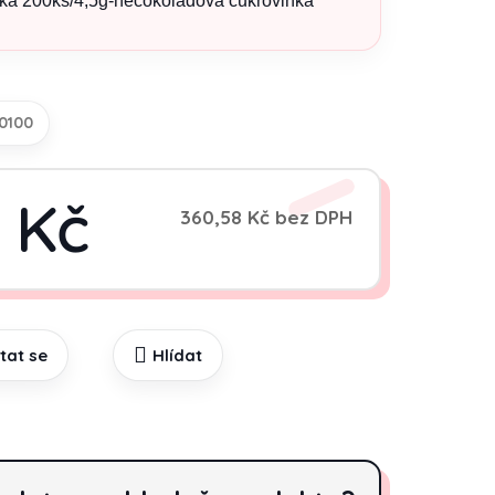
ka 200ks/4,5g-nečokoládová cukrovinka
0100
 Kč
360,58 Kč bez DPH
Měrná cena:
tat se
Hlídat