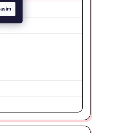
lasím
 kcal