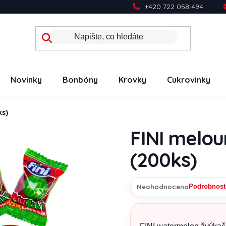
+420 722 058 494
Novinky
Bonbóny
Krovky
Cukrovinky
ks)
FINI melou
(200ks)
Neohodnoceno
Podrobnost
Průměrné hodnocení prod