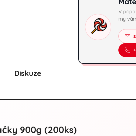
Máte
V příp
my vám
Diskuze
ačky 900g (200ks)