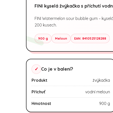
FINI kyselá žvýkačka s příchutí vod
FINI Watermelon sour bubble gum – kyselá
200 kusech.
900 g
Meloun
EAN: 8410525128288
✓
Co je v balení?
Produkt
žvýkačka
Příchuť
vodní meloun
Hmotnost
900 g