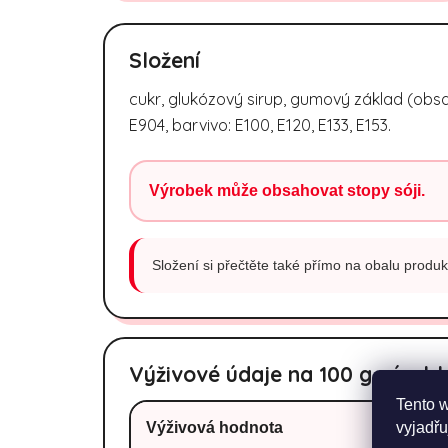
Složení
cukr, glukózový sirup, gumový základ (obsahuj
E904, barvivo: E100, E120, E133, E153.
Výrobek může obsahovat stopy sóji.
Složení si přečtěte také přímo na obalu produktu
Výživové údaje na 100 g výrob
Tento 
vyjadřu
Výživová hodnota