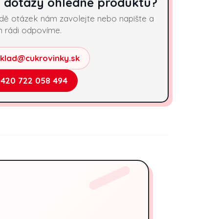
 dotazy ohledně produktu?
adě otázek nám zavolejte nebo napište a
 rádi odpovíme.
sklad@cukrovinky.sk
+420 722 058 494