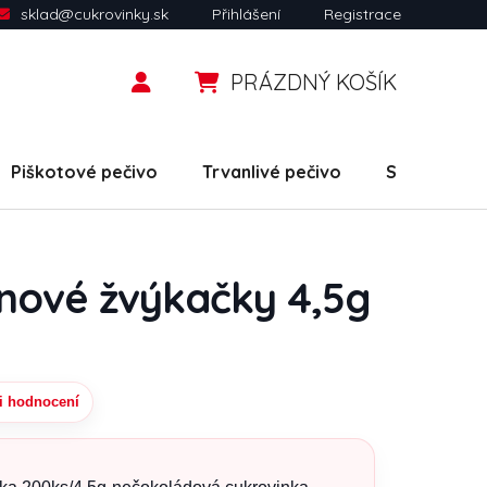
sklad@cukrovinky.sk
Přihlášení
Registrace
PRÁZDNÝ KOŠÍK
NÁKUPNÍ KOŠÍK
Piškotové pečivo
Trvanlivé pečivo
Slané snack
nové žvýkačky 4,5g
i hodnocení
uktu je 0,0 z 5 hvězdiček.