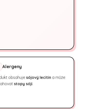
Alergeny
dukt obsahuje
sójový lecitin
a může
ahovat
stopy sóji
.