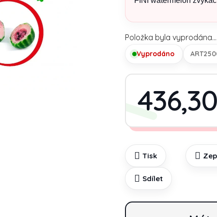
FINI watermelon žvýkač
Položka byla vyprodána…
Vyprodáno
ART250
436,30
Tisk
Zep
Sdílet