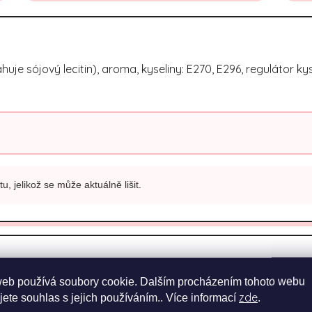
e sójový lecitin), aroma, kyseliny: E270, E296, regulátor kyselo
, jelikož se může aktuálně lišit.
ku
web používá soubory cookie. Dalším procházením tohoto webu
zde
jete souhlas s jejich používáním.. Více informací
.
Množství