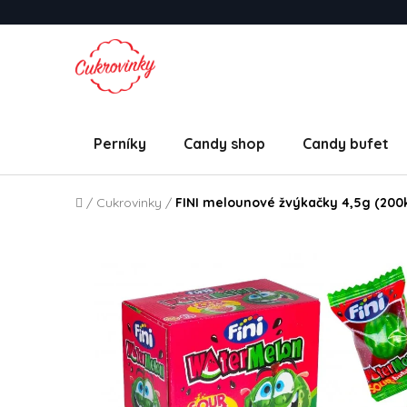
Přejít na obsah
Perníky
Candy shop
Candy bufet
Domů
/
Cukrovinky
/
FINI melounové žvýkačky 4,5g (200