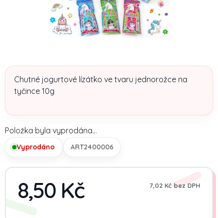
Chutné jogurtové lízátko ve tvaru jednorožce na
tyčince 10g
Položka byla vyprodána…
Vyprodáno
ART2400006
8,50 Kč
7,02 Kč bez DPH
Měrn