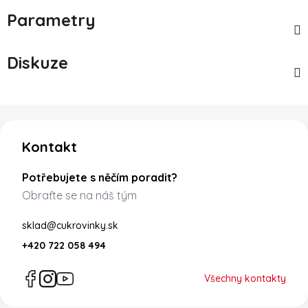
Parametry
Diskuze
Zápatí
Kontakt
Potřebujete s něčím poradit?
Obraťte se na náš tým
sklad@cukrovinky.sk
+420 722 058 494
Všechny kontakty