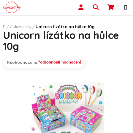
Přejít na obsah
Hledat
NÁKUP
Domů
/
Cukrovinky
/
Unicorn lízátko na hůlce 10g
Unicorn lízátko na hůlce
10g
Neohodnoceno
Podrobnosti hodnocení
Průměrné hodnocení produktu je 0,0 z 5 hvězdiček.