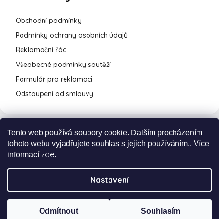
Obchodní podmínky
Podmínky ochrany osobních údajů
Reklamační řád
Všeobecné podmínky soutěží
Formulář pro reklamaci
Odstoupení od smlouvy
Tento web používá soubory cookie. Dalším procházením
tohoto webu vyjadřujete souhlas s jejich používáním.. Více
zde
informací
.
Nastavení
Vytvořil Shoptet Premium
a
Adatelier
Odmítnout
Souhlasím
Copyright 2026
cukrovinky.cz
. Všechna práva