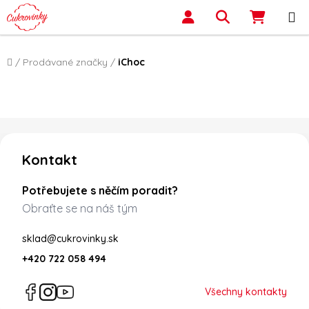
Přejít na obsah
Hledat
NÁKUP
Domů
/
Prodávané značky
/
iChoc
Zápatí
Kontakt
Potřebujete s něčím poradit?
Obraťte se na náš tým
sklad@cukrovinky.sk
+420 722 058 494
Všechny kontakty